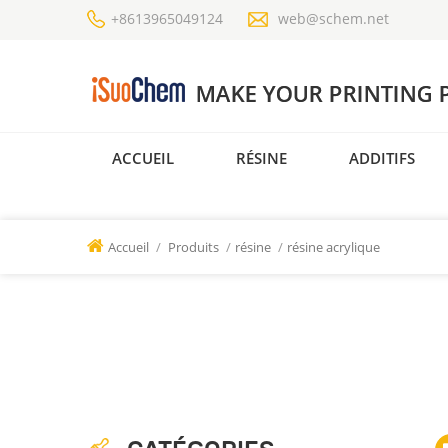
+8613965049124
web@schem.net
ACCUEIL
RÉSINE
ADDITIFS
Accueil
/
Produits
/
résine
/
résine acrylique