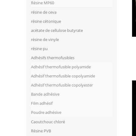
Résine MP60
résine de ceva
résine cétonique
acétate de cellulose butyrate
résine de vinyle
résine pu
Adhésifs thermofusibles
Adhésif thermofusible polyamide
Adhésif thermofusible copolyamide
Adhésif thermofusible copolyester
Bande adhésive
Film adhésif
Poudre adhésive
Caoutchouc chloré
Résine PVB