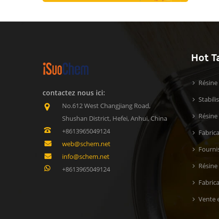
Hot T
Résine
contactez nous ici:
Stabil
No.612 West Changjiang Road,
Résine 
Shushan District, Hefei, Anhui, China
+8613965049124
Fabric
web@schem.net
Fournis
info@schem.net
Résine
+8613965049124
Fabric
Vente e