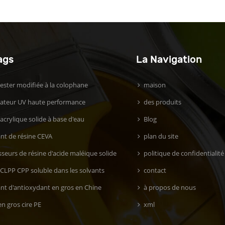
ags
La Navigation
 ester modifiée à la colophane
maison
isateur UV haute performance
des produits
acrylique solide à base d'eau
Blog
ant de résine CEVA
plan du site
seurs de résine d'acide maléique solide
politique de confidentialité
 CLPP CPP soluble dans les solvants
contact
ant d'antioxydant en gros en Chine
à propos de nous
n gros cire PE
xml