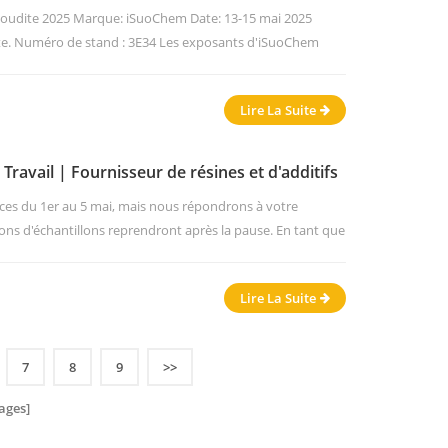
de revêtements et d'encres
aoudite 2025 Marque: iSuoChem Date: 13-15 mai 2025
e. Numéro de stand : 3E34 Les exposants d'iSuoChem
dite afin de se préparer pour l'exposition de la semaine
ontrer en Arabie Saoudite.
Lire La Suite
 Travail | Fournisseur de résines et d'additifs
ces du 1er au 5 mai, mais nous répondrons à votre
ons d'échantillons reprendront après la pause. En tant que
s, d'additifs et d'adhésifs pour encres, revêtements et
 participer au Saudi Coatings Show en mai. Rendez-nous
Lire La Suite
ordialement, É...
7
8
9
>>
ages]