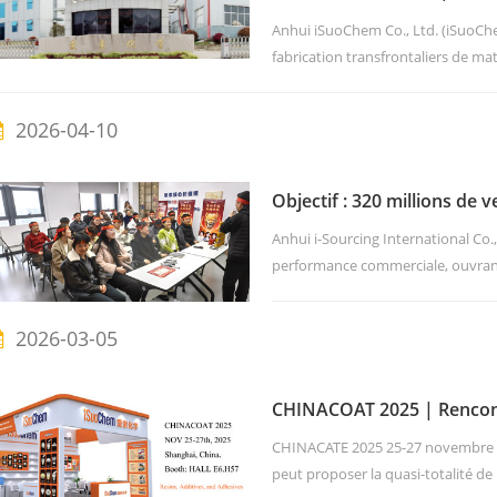
produits chimiques de spéc
Anhui iSuoChem Co., Ltd. (iSuoChe
fabrication transfrontaliers de m
pigments à effets, les résines, les 
dans le secteur, elle dessert les m
2026-04-10
qu'exportatrice et fabricant sous...
Objectif : 320 millions de
Anhui i-Sourcing International Co
performance commerciale, ouvrant 
d'atteindre un chiffre d'affaires de
commerciale à l'étranger lancera 
2026-03-05
ventes, en mars et avril. Nous rest
CHINACOAT 2025 | Rencont
d'additifs
CHINACATE 2025 25-27 novembre 2
peut proposer la quasi-totalité de 