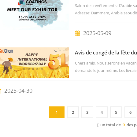
Fournisseur de solutions 
Salon des revêtements d'Arabie s
Adresse: Dammam, Arabie saoudit
sont déjà partis pour l'Arabie saou
prochaine. Au plaisir de vous renc
2025-05-09
Avis de congé de la fête du
Chers amis, Nous serons en vacan
demande le jour même. Les livrais
fournisseur de confiance de résine
plastiques, nous sommes ravis de
2025-04-30
visite pour plus d'informations ! C
1
2
3
4
5
6
[ un total de
9
des p