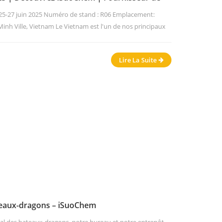
t d'encres
25-27 juin 2025 Numéro de stand : R06 Emplacement:
inh Ville, Vietnam Le Vietnam est l'un de nos principaux
vêtement et de l'encre. Chaque année, nous rendons visite
 nous attendons avec impatience notre voyage au Vietnam
Lire La Suite
ateaux-dragons – iSuoChem