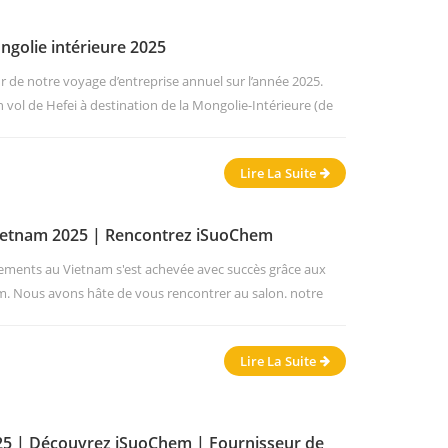
golie intérieure 2025
r de notre voyage d’entreprise annuel sur l’année 2025.
vol de Hefei à destination de la Mongolie-Intérieure (de
rt de Hohhot). Nous avons hâte de commencer ce voyage de
si nous sommes en déplacement, certains de nos collègues
Lire La Suite
les ...
ietnam 2025 | Rencontrez iSuoChem
ements au Vietnam s'est achevée avec succès grâce aux
m. Nous avons hâte de vous rencontrer au salon. notre
le 25/06/2025. Si vous ne savez pas ce que nous faisons
uoChem est un fournisseur de diverses résines, additifs et
Lire La Suite
s d'appli...
25 | Découvrez iSuoChem | Fournisseur de