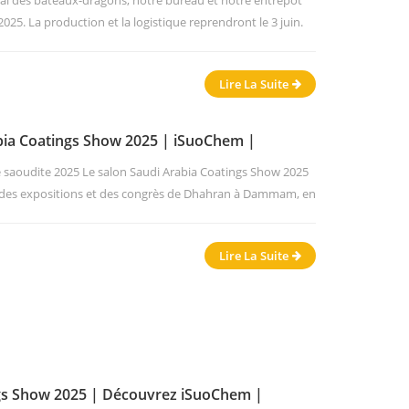
tival des bateaux-dragons, notre bureau et notre entrepôt
025. La production et la logistique reprendront le 3 juin.
 expédition disponible : 3 juin (mardi). Soutien d'urgence
u +86-13856080251 Merci pour votre confiance continue
Lire La Suite
uipe...
bia Coatings Show 2025 | iSuoChem |
revêtements
 saoudite 2025 Le salon Saudi Arabia Coatings Show 2025
al des expositions et des congrès de Dhahran à Dammam, en
Il s'est tenu à un moment où l'Arabie saoudite promouvait
ation économique « Vision 2030 ». Selon les données du
Lire La Suite
evêtements...
ngs Show 2025 | Découvrez iSuoChem |