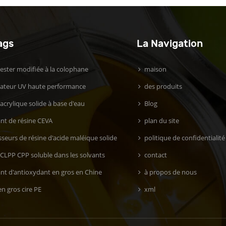
ags
La Navigation
 ester modifiée à la colophane
maison
isateur UV haute performance
des produits
acrylique solide à base d'eau
Blog
ant de résine CEVA
plan du site
seurs de résine d'acide maléique solide
politique de confidentialité
 CLPP CPP soluble dans les solvants
contact
ant d'antioxydant en gros en Chine
à propos de nous
n gros cire PE
xml