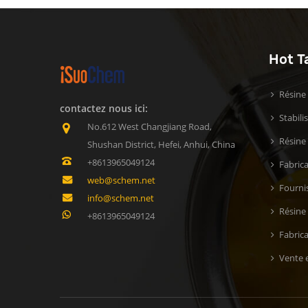
Hot T
Résine
contactez nous ici:
Stabil
No.612 West Changjiang Road,
Résine 
Shushan District, Hefei, Anhui, China
+8613965049124
Fabric
web@schem.net
Fournis
info@schem.net
Résine
+8613965049124
Fabric
Vente e