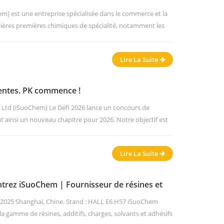
ialité et de pigments à effets
m) est une entreprise spécialisée dans le commerce et la
atières premières chimiques de spécialité, notamment les
additifs et les adhésifs. Forte de près de 20 ans d'expérience
archés internationaux et le marché intérieur en tant
Lire La Suite
 ventes. PK commence !
., Ltd (iSuoChem) Le Défi 2026 lance un concours de
ainsi un nouveau chapitre pour 2026. Notre objectif est
 320 millions de RMB d'ici la fin de l'année. notre équipe
la première phase du concours pendant la haute saison des
Lire La Suite
ons p...
rez iSuoChem | Fournisseur de résines et
025 Shanghai, Chine. Stand : HALL E6.H57 iSuoChem
la gamme de résines, additifs, charges, solvants et adhésifs