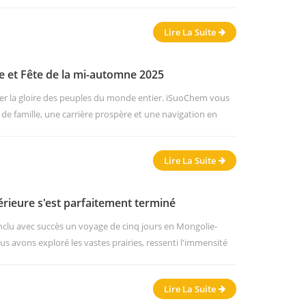
ndustrie des encres et des revêtements.
Lire La Suite
le et Fête de la mi-automne 2025
ager la gloire des peuples du monde entier. iSuoChem vous
 de famille, une carrière prospère et une navigation en
ériés de notre entreprise est le suivant : Vacances: 1er
ail : 9 octobre Pendant les vacances, si vous avez des
Lire La Suite
voye...
rieure s'est parfaitement terminé
clu avec succès un voyage de cinq jours en Mongolie-
us avons exploré les vastes prairies, ressenti l'immensité
riques et flâné dans des temples paisibles et de
re équipe de près de 50 personnes a partagé de délicieux
Lire La Suite
imées et captur...