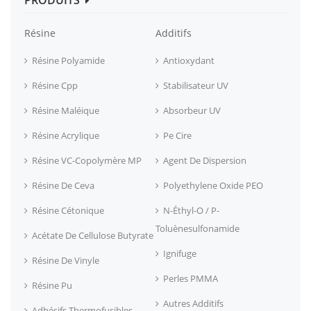
Résine
Additifs
Résine Polyamide
Antioxydant
Résine Cpp
Stabilisateur UV
Résine Maléique
Absorbeur UV
Résine Acrylique
Pe Cire
Résine VC-Copolymère MP
Agent De Dispersion
Résine De Ceva
Polyethylene Oxide PEO
Résine Cétonique
N-Éthyl-O / P-
Toluènesulfonamide
Acétate De Cellulose Butyrate
Ignifuge
Résine De Vinyle
Perles PMMA
Résine Pu
Autres Additifs
Adhésifs Thermofusibles