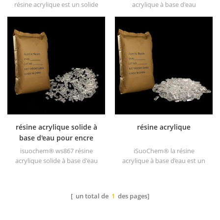
résine acrylique est un solide
acrylique à base d'eau
transparent d'excellents
hautement transparente est
glosses, une résistance
un solide transparent
abrasive, une bonne
d'excellentes brillances,
solubilité, une transparence
résistance à l'abrasion, bonne
élevée, un bon imprimabilité
solubilité, haute
et bon transitivité.
transparence, bonne
imprimabilité et bonne
transitivité.
résine acrylique solide à
résine acrylique
base d'eau pour encre
d'imprimerie
isuochem® ws867 résine
iSuoChem® la résine
acrylique solide à base d'eau
acrylique à base d’eau est un
est un solide transparent
solide transparent de
d'excellentes brillances,
excellents brillants, résistance
résistance à l'abrasion, bonne
à l'abrasion, bonne solubilité,
[ un total de
1
des pages]
solubilité, haute
transparence élevée, bonne
transparence, bonne
imprimabilité et bonne
imprimabilité et bonne
transitivité.