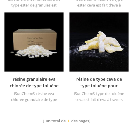
type ester de granulés est
ester ceva est fait d'eva à
fabriquée à partir de eva par
travers modification. il peut
modification. il peut être
être dissous dans un solvant
dissous dans un solvant
organique comme le toluène,
organique comme le toluène,
l'ester, etc.
l'ester, etc.
résine granulaire eva
résine de type ceva de
chlorée de type toluène
type toluène pour
revêtement
iSuoChem® résine eva
iSuoChem® type de toluène
chlorée granulaire de type
ceva est fait d'eva à travers
toluène est fait d'eva à travers
modification. il peut être
modification. il peut être
dissous dans un solvant
dissous dans un solvant
organique comme le toluène,
[ un total de
1
des pages]
organique comme le toluène,
l'ester, etc.
l'ester, etc.