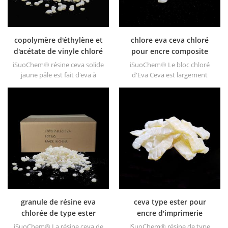
copolymère d'éthylène et
chlore eva ceva chloré
d'acétate de vinyle chloré
pour encre composite
ceva
iSuoChem® résine ceva solide
iSuoChem® Le bloc chloré
jaune pâle est fait d'eva à
d'Eva Ceva est largement
travers modification. il peut
utilisé pour les encres
être dissous dans un solvant
composites destinées aux
organique comme le toluène,
plastiques de haute qualité .
l'ester, etc.
granule de résine eva
ceva type ester pour
chlorée de type ester
encre d'imprimerie
pour encre
iSuoChem® La résine ceva de
iSuoChem® résine de type