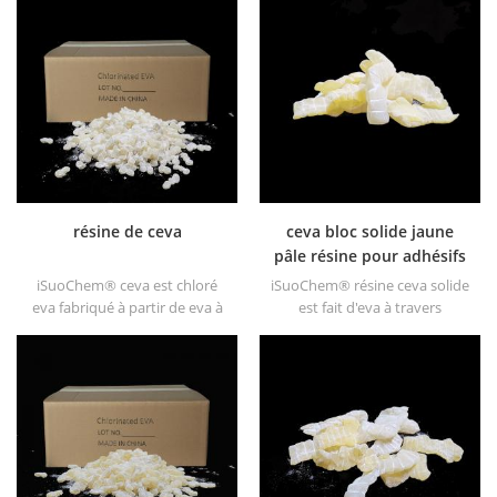
résine de ceva
ceva bloc solide jaune
pâle résine pour adhésifs
iSuoChem® ceva est chloré
iSuoChem® résine ceva solide
eva fabriqué à partir de eva à
est fait d'eva à travers
travers modification. il peut
modification. il peut être
être dissous dans un solvant
dissous dans un solvant
organique comme le toluène,
organique comme le toluène,
l'ester, etc.
l'ester, etc.