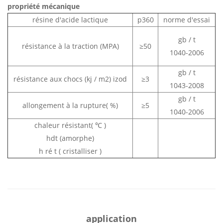
propriété mécanique
résine d'acide lactique
p360
norme d'essai
gb / t
résistance à la traction (MPA)
≥50
1040-2006
gb / t
résistance aux chocs (kj / m2) izod
≥3
1043-2008
gb / t
allongement à la rupture(
%)
≥5
1040-2006
chaleur résistant(
℃
)
hdt (amorphe)
h
ré
t (
cristalliser
)
application