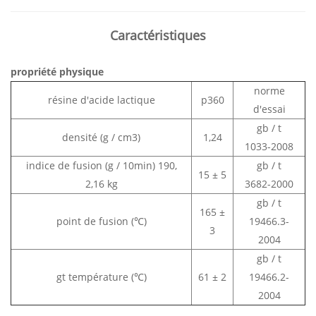
Caractéristiques
propriété physique
norme
résine d'acide lactique
p360
d'essai
gb / t
densité (g / cm3)
1,24
1033-2008
indice de fusion (g / 10min) 190,
gb / t
15 ± 5
2,16 kg
3682-2000
gb / t
165 ±
point de fusion (℃)
19466.3-
3
2004
gb / t
gt température (℃)
61 ± 2
19466.2-
2004