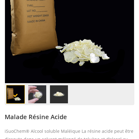
Malade Résine Acide
iSuoChem® Alcool soluble Maléique La résine acide peut être