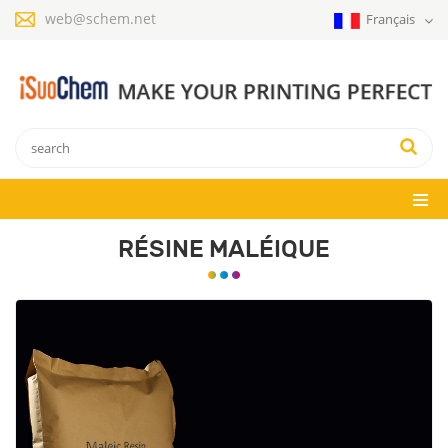
web@schem.net
Français
RÉSINE MALÉIQUE