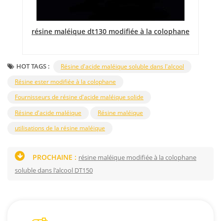
résine maléique dt130 modifiée à la colophane
r
HOT TAGS :
Résine d'acide maléique soluble dans l'alcool
Résine ester modifiée à la colophane
Fournisseurs de résine d'acide maléique solide
Résine d'acide maléique
Résine maléique
utilisations de la résine maléique
PROCHAINE :
résine maléique modifiée à la colophane
soluble dans l'alcool DT150