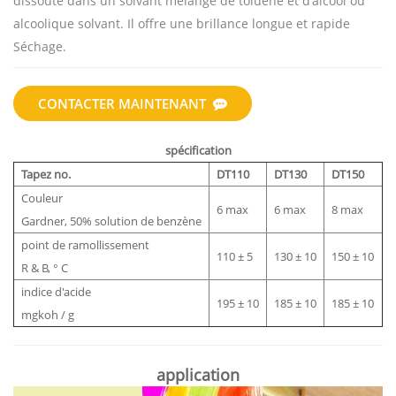
dissoute dans un solvant mélangé de toluène et d'alcool ou
alcoolique solvant. Il offre une brillance longue et rapide
Séchage.
CONTACTER MAINTENANT
spécification
Tapez no.
DT110
DT130
DT150
Couleur
6 max
6 max
8 max
Gardner, 50% solution de benzène
point de ramollissement
110 ± 5
130 ± 10
150 ± 10
R & B, ° C
indice d'acide
195 ± 10
185 ± 10
185 ± 10
mgkoh / g
application