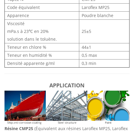
Code équivalent
Laroflex MP25
Apparence
Poudre blanche
Viscosité
mPa.s à 23℃ en 20%
25±5
solution dans le toluène.
Teneur en chlore
%
44±1
Teneur en humidité
%
0,5 max
Densité apparente
g/ml
0,3 min
APPLICATION
Résine CMP25
(Équivalent aux résines Laroflex MP25, Laroflex