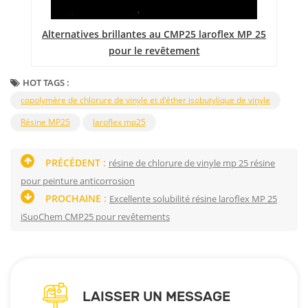
r
Alternatives brillantes au CMP25 laroflex MP 25
R
pour le revêtement
HOT TAGS :
copolymère de chlorure de vinyle et d'éther isobutylique de vinyle
Résine MP25
laroflex mp25
PRÉCÉDENT :
résine de chlorure de vinyle mp 25 résine
pour peinture anticorrosion
PROCHAINE :
Excellente solubilité résine laroflex MP 25
iSuoChem CMP25 pour revêtements
LAISSER UN MESSAGE