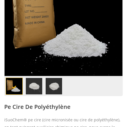
Pe Cire De Polyéthylène
iSuoChem® pe cire (cire micronisée ou cire de polyéthylène),