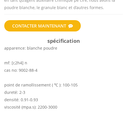
en tant qu’agent auxiliaire chimique pe cire, nous avons la
poudre blanche, le granule blanc et d’autres formes.
CONTACTER MAINTENANT
spécification
apparence: blanche poudre
mf: [c2h4] n
cas no: 9002-88-4
point de ramollissement (
℃
): 100-105
dureté: 2-3
densité: 0.91-0.93
viscosité (mpa.s): 2200-3000