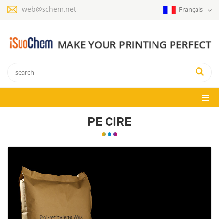
web@schem.net
Français
PE CIRE