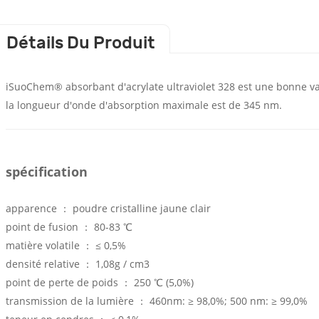
Détails Du Produit
iSuoChem®
absorbant d'acrylate ultraviolet 328
est
une bonne var
la longueur d'onde d'absorption maximale est de 345 nm.
spécification
apparence
：
poudre cristalline jaune clair
point de fusion
：
80-83
℃
matière volatile
： ≤
0,5%
densité relative
：
1,08g / cm3
point de perte de poids
：
250
℃
(5,0%)
transmission de la lumière
：
460nm:
≥
98,0%; 500 nm:
≥
99,0%