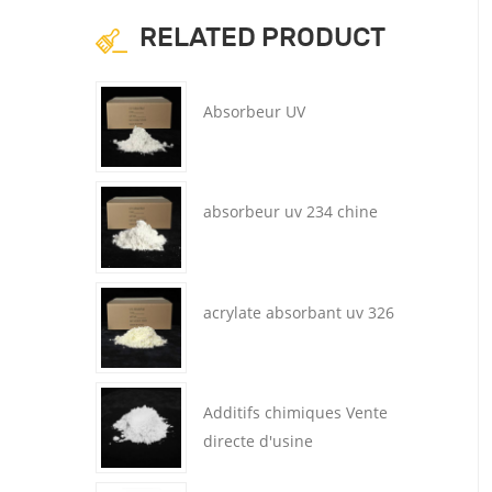
RELATED PRODUCT
Absorbeur UV
absorbeur uv 234 chine
acrylate absorbant uv 326
Additifs chimiques Vente
directe d'usine
Bumetrizole Agent