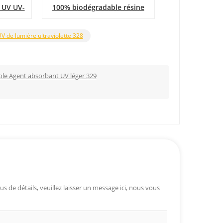
 UV UV-
100% biodégradable résine
iques &
d'acide lactique poly
V de lumière ultraviolette 328
ole Agent absorbant UV léger 329
s de détails, veuillez laisser un message ici, nous vous