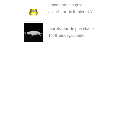
absorbant UV léger 329
Commande en gros
absorbeur de lumière UV
UV-A uv 1130 pour
plastiques & caoutchoucs
fournisseur de porcelaine
100% biodégradable
résine d'acide lactique
poly