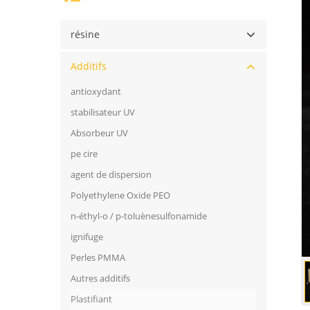
résine
Additifs
antioxydant
stabilisateur UV
Absorbeur UV
pe cire
agent de dispersion
Polyethylene Oxide PEO
n-éthyl-o / p-toluènesulfonamide
ignifuge
Perles PMMA
Autres additifs
Plastifiant