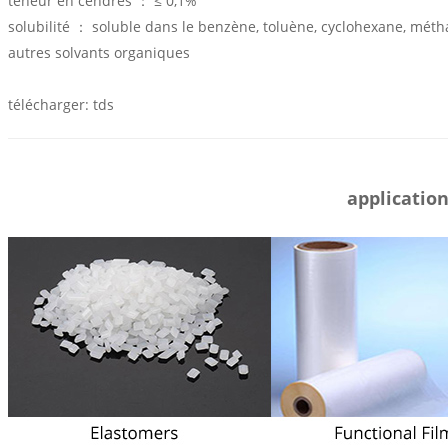
teneur en cendres
： ≤
0,1%
solubilité
：
soluble dans le benzène, toluène, cyclohexane, méthac
autres solvants organiques
télécharger: tds
applicatio