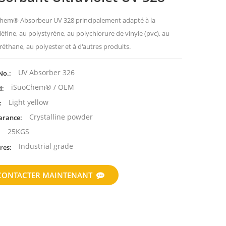
hem® Absorbeur UV 328 principalement adapté à la
éfine, au polystyrène, au polychlorure de vinyle (pvc), au
réthane, au polyester et à d'autres produits.
UV Absorber 326
No.:
iSuoChem® / OEM
d:
Light yellow
:
Crystalline powder
arance:
25KGS
:
Industrial grade
res:
CONTACTER MAINTENANT