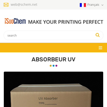
web@schem.net
Français
ABSORBEUR UV