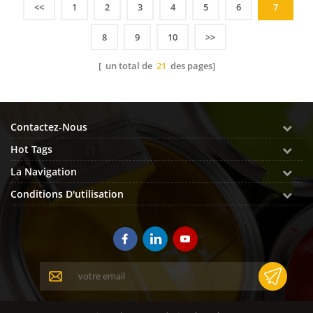
conteneurs, de peinture chimique
<<
1
2
3
4
5
6
7
anticorrosion, de peinture de marquage
8
9
10
>>
routier, de peinture ignifuge, de revêtements
de construction et ...
[ un total de
21
des pages]
Contactez-Nous
Hot Tags
La Navigation
Conditions D'utilisation