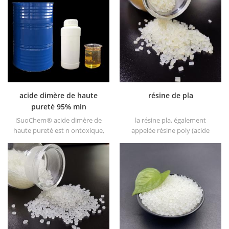
point d'éclair élevé et le point
température, bonne viscosité
de feu ne gèlent pas à basse
et bonne congluti-nation il se
température, bonne viscosité
dissout dans la majorité des
et bonne congluti-nation il se
solvants, ne se dissout jamais
dissout dans la majorité des
dans l'eau.
solvants, ne se dissout jamais
dans l'eau.
acide dimère de haute
résine de pla
pureté 95% min
iSuoChem® acide dimère de
la résine pla, également
haute pureté est n ontoxique,
appelée résine poly (acide
non irritant, le point d'éclair
lactique), qui est une résine
élevé et le point de feu ne
100% biodégradable et
gèlent pas à basse
biodégradable respectueuse
température, bonne viscosité
de l'environnement. cette
et bonne congluti-nation il se
résine pla est polymérisée à
dissout dans la majorité des
partir d'acide lactique dérivé
solvants, ne se dissout jamais
de sources végétales telles
dans l'eau.
que le maïs.