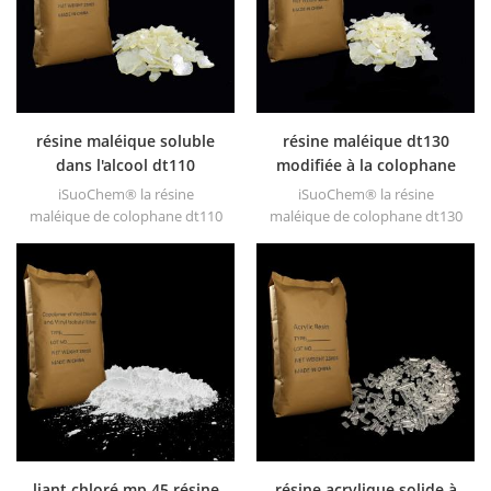
solvants, ne se dissout jamais
dans l'eau.
résine maléique soluble
résine maléique dt130
dans l'alcool dt110
modifiée à la colophane
iSuoChem® la résine
iSuoChem® la résine
maléique de colophane dt110
maléique de colophane dt130
soluble dans l’alcool peut être
soluble dans l’alcool peut être
dissoute dans un mélange de
dissoute dans un mélange de
solvant de toluène et alcool
solvant de toluène et alcool
ou solvant alcoolique. il offre
ou solvant alcoolique. il offre
une brillance élevée et un
une brillance élevée et un
séchage rapide.
séchage rapide.
liant chloré mp 45 résine
résine acrylique solide à