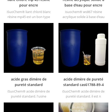
pour encre
base d'eau pour encre
d'imprimerie
iSuoChem® liant chloré blanc
isuochem® ws867 résine
résine mp45 est un bon type
acrylique solide à base d'eau
de liant chloré et développé
est un solide transparent
pour l’encre d’impression et
d'excellentes brillances,
les peintures anticorrosives
résistance à l'abrasion, bonne
épaisses.
solubilité, haute
transparence, bonne
imprimabilité et bonne
transitivité.
acide gras dimère de
acide dimère de pureté
pureté standard
standard cas61788-89-4
iSuoChem® acide dimère de
iSuoChem® acide dimère de
pureté standard. l'usine
pureté standard. il est n
fournit directement des
ontoxique, non irritant, le
acides gras dimères est n
point d'éclair élevé et le point
ontoxique, non irritant, le
de feu ne gèlent pas à basse