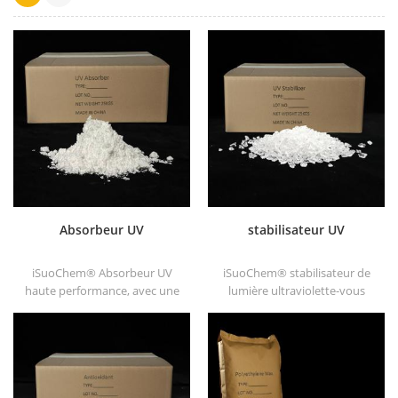
Absorbeur UV
stabilisateur UV
iSuoChem® Absorbeur UV
iSuoChem® stabilisateur de
haute performance, avec une
lumière ultraviolette-vous
bonne compatibilité, une
pouvez trouver différents
faible volatilité, une bonne
forme physique, telle que
absorption UV, convient aux
liquide, poudre, granules et
ordinateurs, animaux de
granule de corse.
compagnie, pom, polyamides,
ppe, fibres thermoplastiques