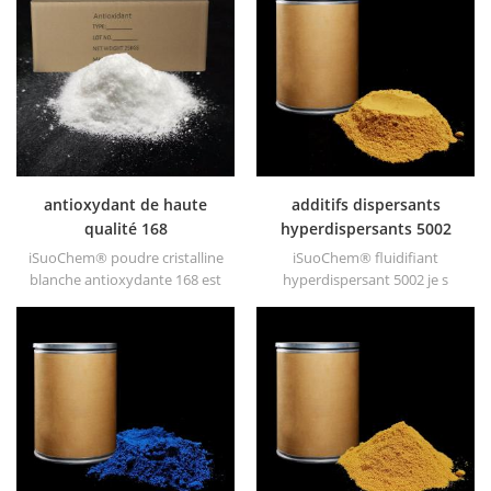
polyester, caoutchouc
synthétique, graisse,
peintures et lubrifiants, etc.
antioxydant de haute
additifs dispersants
qualité 168
hyperdispersants 5002
iSuoChem® poudre cristalline
iSuoChem® fluidifiant
blanche antioxydante 168 est
hyperdispersant 5002 je s
une synthèse organique peu
composé à 100% de dérivés
volatile d'antioxygène.
spéciaux de jaune de
largement utilisé dans le
benzidine. l'agent dispersant
polypropylène, le
5002 également appelé agent
polyéthylène, les ABS, les
fluidifiant. il convient
fibres de polycarbonate, les
principalement à la dispersion
résines de polyester et autres
de pigments organiques
synthèses et procédés de
rouge & pigment jaune dans
traitement
l'huile & solvant à base avec