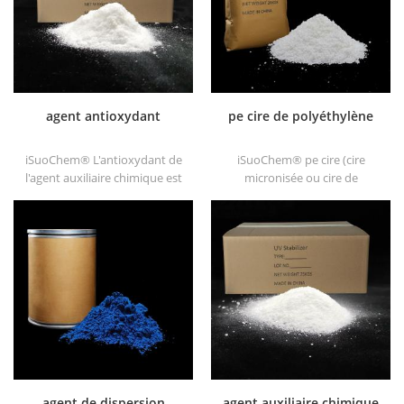
pu et pu, etc.
agent antioxydant
pe cire de polyéthylène
iSuoChem® L'antioxydant de
iSuoChem® pe cire (cire
l'agent auxiliaire chimique est
micronisée ou cire de
une synthèse organique faible
polyéthylène), en tant
volatil de antioxygène.
qu’agent auxiliaire chimique
largement utilisé dans le
pe cire, nous avons la poudre
polypropylène, le
blanche, le granule blanc et
polyéthylène, l'ABS, le
d’autres formes.
polycarbonate résine de
fibres et de polyester et autre
synthèse des plastiques et
traitement.
agent de dispersion
agent auxiliaire chimique