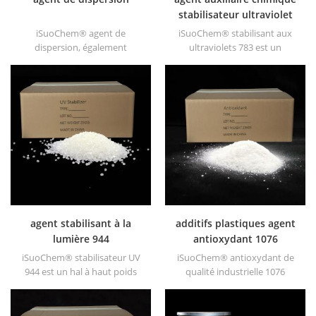
stabilisateur ultraviolet
783
iSuoChem® agent de
iSuoChem® stabilisant aux
dispersion, également
ultraviolets 783 est un
nommé comme fluidifiant
mélange synergique de hals
agent. il est principalement
944 et 622.
adapté à la dispersion de noir
de carbone et bleu de cupc
bleu et vert dans les encres à
base de solvant polaire &
peintures avec
hyperdispersants.
agent stabilisant à la
additifs plastiques agent
lumière 944
antioxydant 1076
iSuoChem® stabilisateur UV
iSuoChem® antioxydant de
944 est un hal à haut poids
qualité industrielle 1076
moléculaire faiblement volatil,
largement utilisé en
résistant à la migration, aux
polyéthylène, polypropylène,
températures élevées, etc.
polystyrène, polyamide,