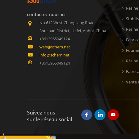
Résine
contactez nous ici:
Stabil
No.612 West Changjiang Road,
Résine 
Shushan District, Hefei, Anhui, China
+8613965049124
Fabric
web@schem.net
Fournis
info@schem.net
Résine
+8613965049124
Fabric
Vente e
Suivez nous
sur le réseau social