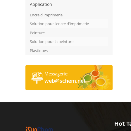
Application
Encre d'imprimerie
Solution pour l'encre d'imprimerie
Peinture
Solution pour la peinture
Plastiques
Messagerie:
web@schem.net
Hot T