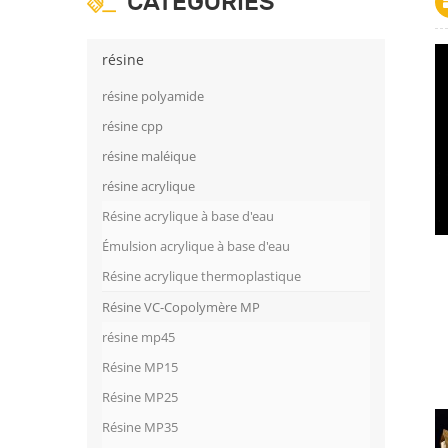
CATÉGORIES
résine
résine polyamide
résine cpp
résine maléique
résine acrylique
Résine acrylique à base d'eau
Émulsion acrylique à base d'eau
Résine acrylique thermoplastique
Résine VC-Copolymère MP
résine mp45
Résine MP15
Résine MP25
Résine MP35