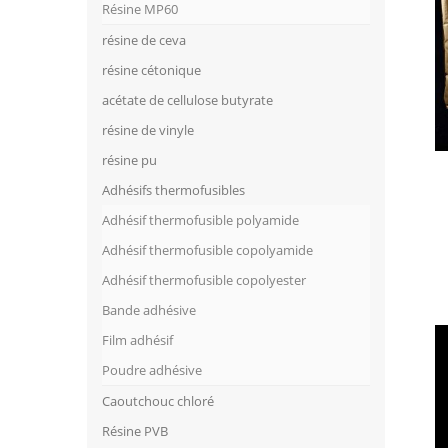
Résine MP60
résine de ceva
résine cétonique
acétate de cellulose butyrate
résine de vinyle
résine pu
Adhésifs thermofusibles
Adhésif thermofusible polyamide
Adhésif thermofusible copolyamide
Adhésif thermofusible copolyester
Bande adhésive
Film adhésif
Poudre adhésive
Caoutchouc chloré
Résine PVB