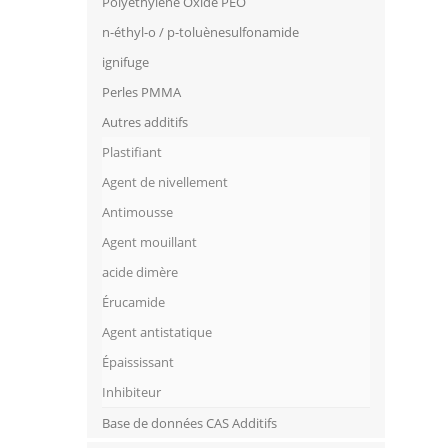
Polyethylene Oxide PEO
n-éthyl-o / p-toluènesulfonamide
ignifuge
Perles PMMA
Autres additifs
Plastifiant
Agent de nivellement
Antimousse
Agent mouillant
acide dimère
Érucamide
Agent antistatique
Épaississant
Inhibiteur
Base de données CAS Additifs