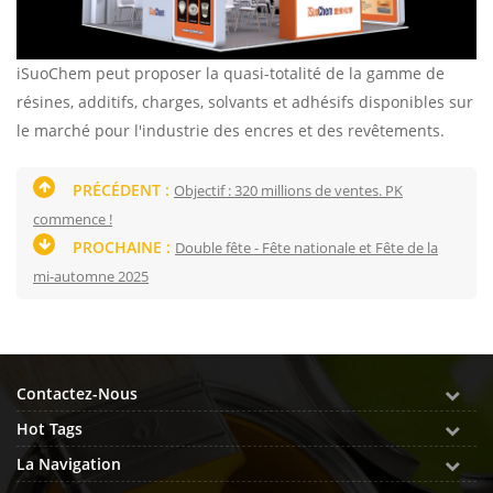
iSuoChem peut proposer la quasi-totalité de la gamme de
résines, additifs, charges, solvants et adhésifs disponibles sur
le marché pour l'industrie des encres et des revêtements.
PRÉCÉDENT :
Objectif : 320 millions de ventes. PK
commence !
PROCHAINE :
Double fête - Fête nationale et Fête de la
mi-automne 2025
Contactez-Nous
Hot Tags
La Navigation