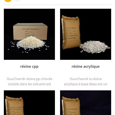
résine cpp
résine acrylique
iSuoChem® résine pp chlorée
iSuoChem® la résine
soluble dans les solvants est
acrylique à base d’eau est un
un promoteur d'adhérence de
solide transparent de
polypropylène chloré soluble
excellents brillants, résistance
dans les solvants substrats de
à l'abrasion, bonne solubilité,
polyoléfine.
transparence élevée, bonne
imprimabilité et bonne
transitivité.