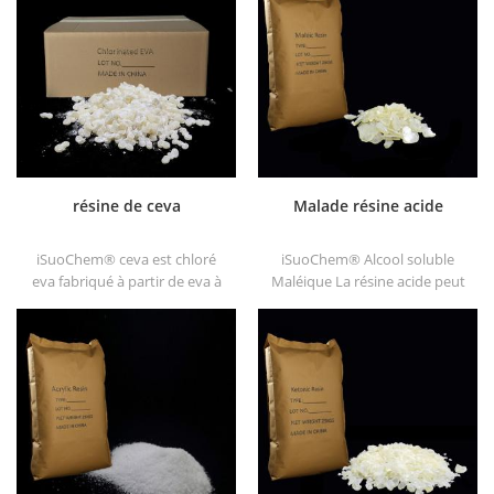
toluènesulfonamide (n-e-o /
tels que DT610, DT610A,
ptsa).
DT610H et dt6245
résine de ceva
Malade résine acide
iSuoChem® ceva est chloré
iSuoChem® Alcool soluble
eva fabriqué à partir de eva à
Maléique La résine acide peut
travers modification. il peut
être dissoute dans un solvant
être dissous dans un solvant
mélangé de toluène et
organique comme le toluène,
d'alcool ou alcoolique solvant.
l'ester, etc.
Il offre une brillance longue et
rapide Séchage.