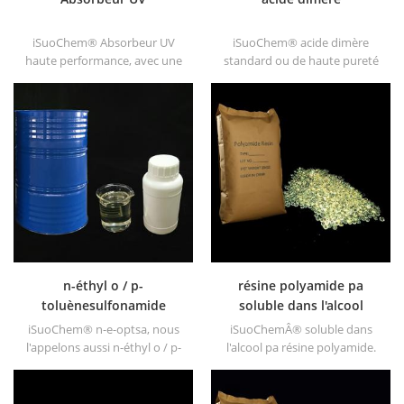
iSuoChem® Absorbeur UV
iSuoChem® acide dimère
haute performance, avec une
standard ou de haute pureté
bonne compatibilité, une
est non toxique, non irritant,
faible volatilité, une bonne
haut point d'éclair et le point
absorption UV, convient aux
de feu ne gèle pas sous basse
ordinateurs, animaux de
température, bonne viscosité
compagnie, pom, polyamides,
et bonne congluti-nation. il se
ppe, fibres thermoplastiques
dissout dans la majorité des
pu et pu, etc.
solvants, ne se dissout jamais
dans l'eau.
n-éthyl o / p-
résine polyamide pa
toluènesulfonamide
soluble dans l'alcool
iSuoChem® n-e-optsa, nous
iSuoChemÂ® soluble dans
l'appelons aussi n-éthyl o / p-
l'alcool pa résine polyamide.
toluènesulfonamide , o / p-
nous pouvons fournir des
toluènesulfonamide, n-éthyl
résines pa solubles dans
ortho para
l'alcool de différents types,