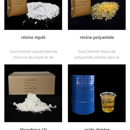
résine mp45
résine polyamide
iSuoChem® copolymère de
iSuoChem® résine de
chlorure de vinyle et de
polyamide soluble dans le
vinylisobutyléther, également
benzène de gros dans
appelé mp45 résine. C'est un
différents types, tels que
bon type de liant chloré et
dt501, dt501h, dt508, dt588 et
développé pour l'encre
dt556 .
d'imprimerie et les peintures
anticorrosives épaisses.
Absorbeur UV
acide dimère