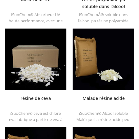
soluble dans l'alcool
iSuoChem® Absorbeur UV
iSuoChemÂ® soluble dans
haute performance, avec une
l'alcool pa résine polyamide.
bonne compatibilité, une
nous pouvons fournir des
faible volatilité, une bonne
résines pa solubles dans
absorption UV, convient aux
l'alcool de différents types,
ordinateurs, animaux de
tels que DT610, DT610A,
compagnie, pom, polyamides,
DT610H et dt6245
ppe, fibres thermoplastiques
pu et pu, etc.
résine de ceva
Malade résine acide
iSuoChem® ceva est chloré
iSuoChem® Alcool soluble
eva fabriqué à partir de eva à
Maléique La résine acide peut
travers modification. il peut
être dissoute dans un solvant
être dissous dans un solvant
mélangé de toluène et
organique comme le toluène,
d'alcool ou alcoolique solvant.