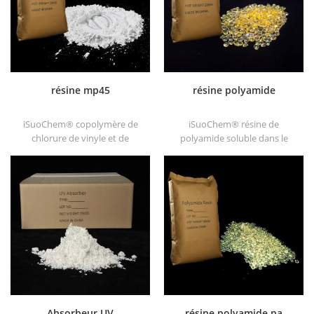
résine mp45
résine polyamide
iSuoChem® copolymère de
iSuoChem® résine de
chlorure de vinyle et de
polyamide soluble dans le
vinylisobutyléther, également
benzène de gros dans
appelé mp45 résine. C'est un
différents types, tels que
bon type de liant chloré et
dt501, dt501h, dt508, dt588 et
développé pour l'encre
dt556 .
d'imprimerie et les peintures
anticorrosives épaisses.
Absorbeur UV
résine polyamide pa