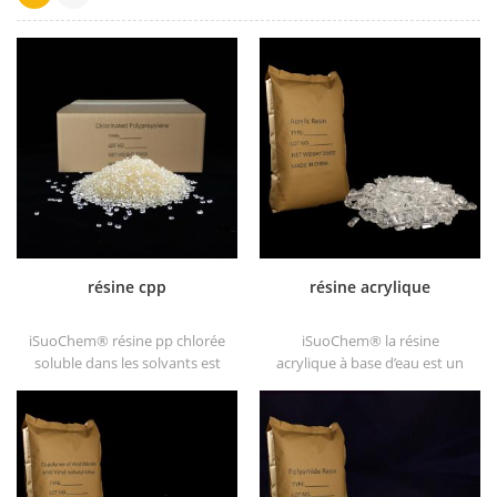
résine cpp
résine acrylique
iSuoChem® résine pp chlorée
iSuoChem® la résine
soluble dans les solvants est
acrylique à base d’eau est un
un promoteur d'adhérence de
solide transparent de
polypropylène chloré soluble
excellents brillants, résistance
dans les solvants substrats de
à l'abrasion, bonne solubilité,
polyoléfine.
transparence élevée, bonne
imprimabilité et bonne
transitivité.