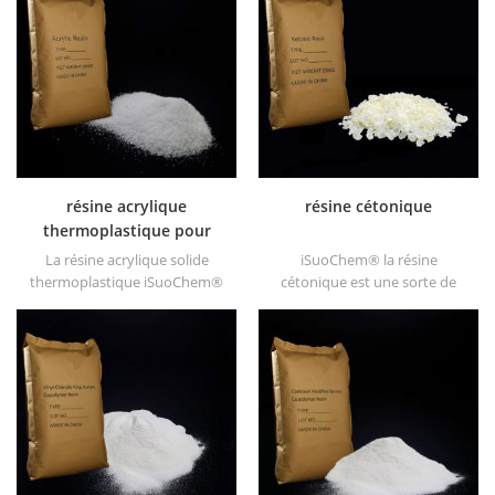
l'ester, etc.
Il offre une brillance longue et
rapide Séchage.
résine acrylique
résine cétonique
thermoplastique pour
encre
La résine acrylique solide
iSuoChem® la résine
thermoplastique iSuoChem®
cétonique est une sorte de
est principalement utilisée
résine dure à haute stabilité
pour les encres d'impression
photo. ses non toxique et de
à solvant, les vernis, les
couleur claire. et il est soluble
peintures plastiques, les
dans tous les solvants utilisés
peintures pour conteneurs,
dans l'industrie du
etc
revêtement, à l'exception de
l'alcane gras et de l'eau.