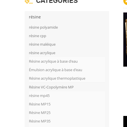
CATÉGORIES
résine
résine polyamide
résine cpp
résine maléique
résine acrylique
Résine acrylique à base d'eau
Émulsion acrylique à base d'eau
Résine acrylique thermoplastique
Résine VC-Copolymère MP
résine mp45
Résine MP15
Résine MP25
Résine MP35