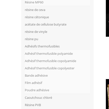
Résine MP60
résine de ceva
résine cétonique
acétate de cellulose butyrate
résine de vinyle
résine pu
Adhésifs thermofusibles
Adhésif thermofusible polyamide
Adhésif thermofusible copolyamide
Adhésif thermofusible copolyester
Bande adhésive
Film adhésif
Poudre adhésive
Caoutchouc chloré
Résine PVB