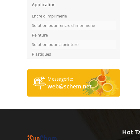
Application
Encre d'imprimerie
Solution pour l'encre d'imprimerie
Peinture
Solution pour la peinture
Plastiques
Messagerie:
web@schem.net
Hot T