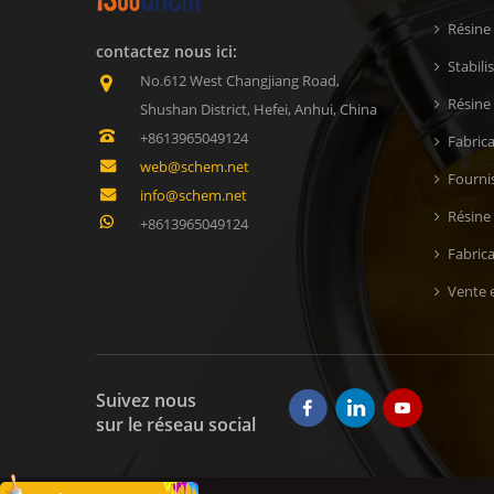
Résine
contactez nous ici:
Stabil
No.612 West Changjiang Road,
Résine 
Shushan District, Hefei, Anhui, China
+8613965049124
Fabric
web@schem.net
Fournis
info@schem.net
Résine
+8613965049124
Fabric
Vente e
Suivez nous
sur le réseau social