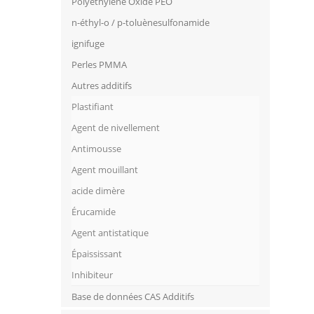
Polyethylene Oxide PEO
n-éthyl-o / p-toluènesulfonamide
ignifuge
Perles PMMA
Autres additifs
Plastifiant
Agent de nivellement
Antimousse
Agent mouillant
acide dimère
Érucamide
Agent antistatique
Épaississant
Inhibiteur
Base de données CAS Additifs