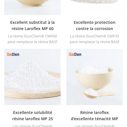
Excellent substitut à la
Excellente protection
résine Laroflex MP 60
contre la corrosion
iSuoChem CMP60 pour
Résine Laroflex MP 35
La résine iSuoChem® CMP60
La résine iSuoChem® CMP35
les encres
iSuoChem CMP35 pour
peut remplacer la résine BASF
peut remplacer la résine BASF
peintures
Laroflex MP 60.
Laroflex MP 35.
Excellente solubilité
Résine laroflex
résine laroflex MP 25
d'excellente ténacité MP
iSuoChem CMP25 pour
15 iSuoChem CMP15 pour
Les résines iSuoChem®
Les résines iSuoChem®