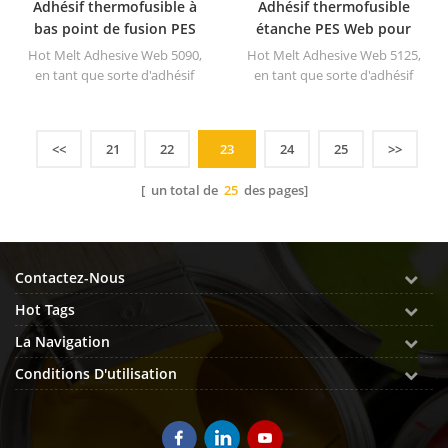
Adhésif thermofusible à
Adhésif thermofusible
bas point de fusion PES
étanche PES Web pour
Web pour revêtement
vêtement
Hot Melt Adhesive Web 5090,
Hot Melt Adhesive Web 5125,
mural
en tant que sorte d'adhésif
en tant que sorte d'adhésif
thermofusible sous forme
thermofusible sous forme
non tissée, peut être pratique
non tissée, peut être pratique
pour un traitement continu
pour un traitement continu
<<
21
22
23
24
25
>>
ou intermittent.
ou intermittent.
[ un total de
25
des pages]
Contactez-Nous
Hot Tags
La Navigation
Conditions D'utilisation