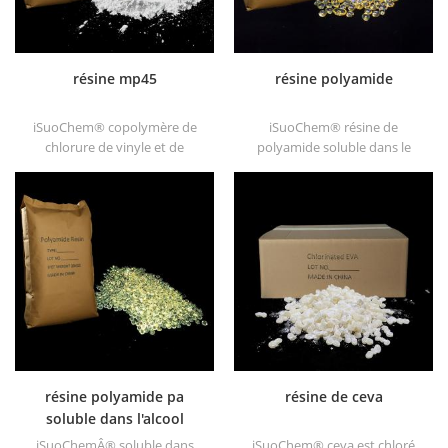
résine mp45
résine polyamide
iSuoChem® copolymère de
iSuoChem® résine de
chlorure de vinyle et de
polyamide soluble dans le
vinylisobutyléther, également
benzène de gros dans
appelé mp45 résine. C'est un
différents types, tels que
bon type de liant chloré et
dt501, dt501h, dt508, dt588 et
développé pour l'encre
dt556 .
d'imprimerie et les peintures
anticorrosives épaisses.
résine polyamide pa
résine de ceva
soluble dans l'alcool
iSuoChemÂ® soluble dans
iSuoChem® ceva est chloré