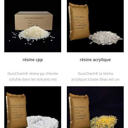
résine cpp
résine acrylique
iSuoChem® résine pp chlorée
iSuoChem® la résine
soluble dans les solvants est
acrylique à base d’eau est un
un promoteur d'adhérence de
solide transparent de
polypropylène chloré soluble
excellents brillants, résistance
dans les solvants substrats de
à l'abrasion, bonne solubilité,
polyoléfine.
transparence élevée, bonne
imprimabilité et bonne
transitivité.