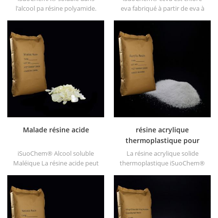
l'alcool pa résine polyamide.
eva fabriqué à partir de eva à
nous pouvons fournir des
travers modification. il peut
résines pa solubles dans
être dissous dans un solvant
l'alcool de différents types,
organique comme le toluène,
tels que DT610, DT610A,
l'ester, etc.
DT610H et dt6245
Malade résine acide
résine acrylique
thermoplastique pour
encre
iSuoChem® Alcool soluble
La résine acrylique solide
Maléique La résine acide peut
thermoplastique iSuoChem®
être dissoute dans un solvant
est principalement utilisée
mélangé de toluène et
pour les encres d'impression
d'alcool ou alcoolique solvant.
à solvant, les vernis, les
Il offre une brillance longue et
peintures plastiques, les
rapide Séchage.
peintures pour conteneurs,