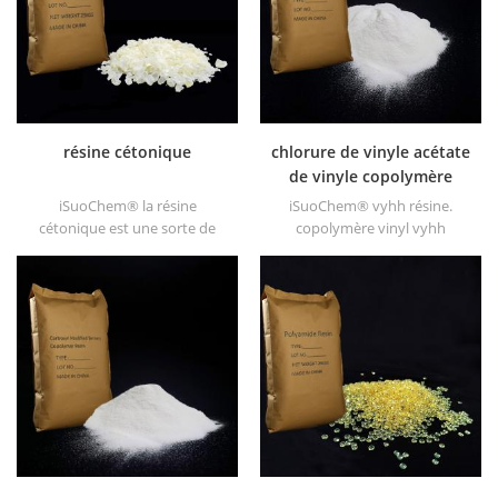
etc
résine cétonique
chlorure de vinyle acétate
de vinyle copolymère
vyhh résine
iSuoChem® la résine
iSuoChem® vyhh résine.
cétonique est une sorte de
copolymère vinyl vyhh
résine dure à haute stabilité
(équivalent à dow vyhh,
photo. ses non toxique et de
résine) est le chlorure de
couleur claire. et il est soluble
vinyle & copolymère d'acétate
dans tous les solvants utilisés
de vinyle. ses résine de poids
dans l'industrie du
moléculaire élevé (poids
revêtement, à l'exception de
moléculaire 27 000).
l'alcane gras et de l'eau.