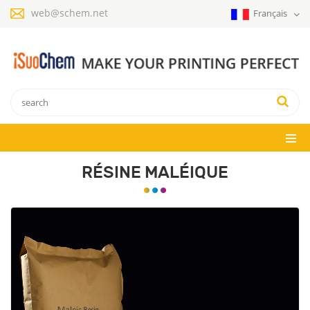
web@schem.net
Français
RÉSINE MALÉIQUE