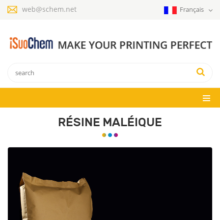
web@schem.net
Français
RÉSINE MALÉIQUE