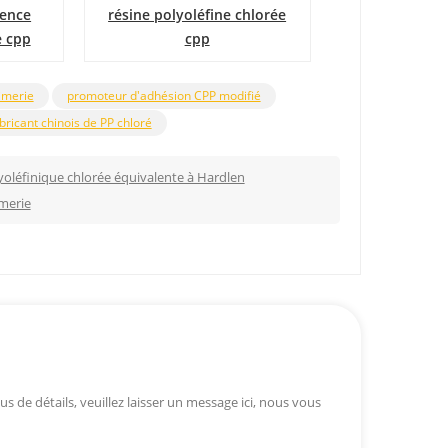
rence
résine polyoléfine chlorée
résin
e cpp
cpp
imerie
promoteur d'adhésion CPP modifié
bricant chinois de PP chloré
oléfinique chlorée équivalente à Hardlen
imerie
s de détails, veuillez laisser un message ici, nous vous