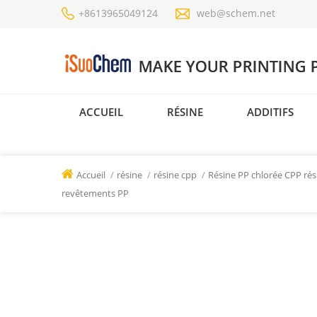
+8613965049124
web@schem.net
ACCUEIL
RÉSINE
ADDITIFS
Accueil
/
résine
/
résine cpp
/
Résine PP chlorée CPP rési
revêtements PP