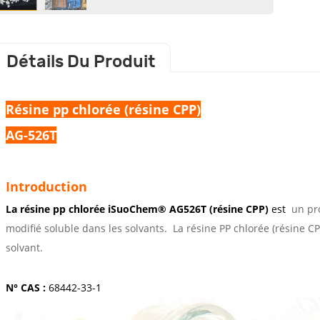
Détails Du Produit
Résine pp chlorée (résine CPP)
AG-526T
Introduction
La résine pp chlorée iSuoChem® AG526T (résine CPP)
est
un pro
modifié soluble dans les solvants.
La résine PP chlorée (résine CP
solvant.
N° CAS :
68442-33-1