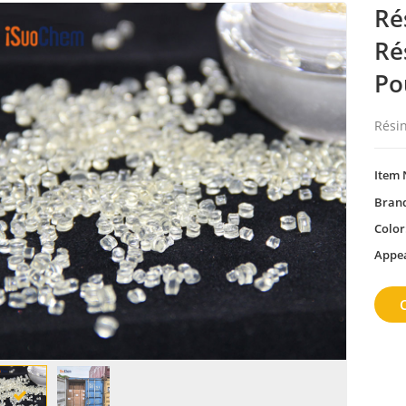
Ré
Ré
Po
Rési
Item 
Bran
Color
Appe