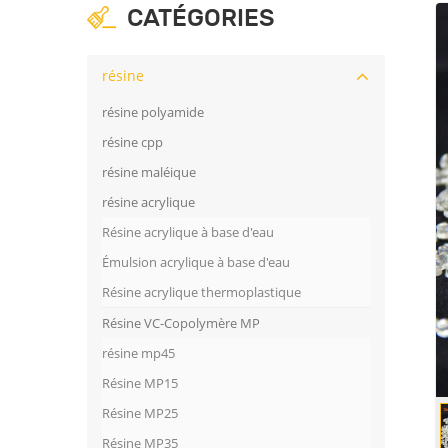
CATÉGORIES
résine
résine polyamide
résine cpp
résine maléique
résine acrylique
Résine acrylique à base d'eau
Émulsion acrylique à base d'eau
Résine acrylique thermoplastique
Résine VC-Copolymère MP
résine mp45
Résine MP15
Résine MP25
Résine MP35