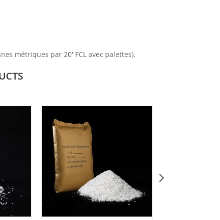
onnes métriques par
20' FCL
avec palettes).
UCTS