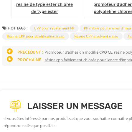
résine de type ester chlorée
promoteur d'adhé
de type ester
polyoléfine chloré
HOT TAGS :
CPP pour revêtement PP
PP chloré pour encres d'impr
Résine CPP pour stratification à sec
Résine CPP à solvant mixte
Fa
PRÉCÉDENT :
Promoteur d'adhésion modifié CPO CL, résine poly
PROCHAINE :
résine cpp faiblement chlorée pour l'encre d'impr
LAISSER UN MESSAGE
si vous êtes intéressé par nos produits et que vous souhaitez connaître plu
répondrons dès que possible.