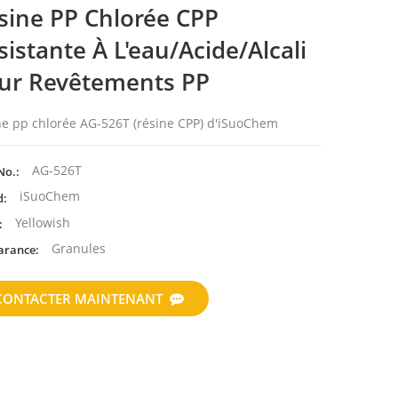
sine PP Chlorée CPP
sistante À L'eau/acide/alcali
ur Revêtements PP
ne pp chlorée AG-526T (résine CPP) d'iSuoChem
AG-526T
No.:
iSuoChem
d:
Yellowish
:
Granules
arance:
CONTACTER MAINTENANT