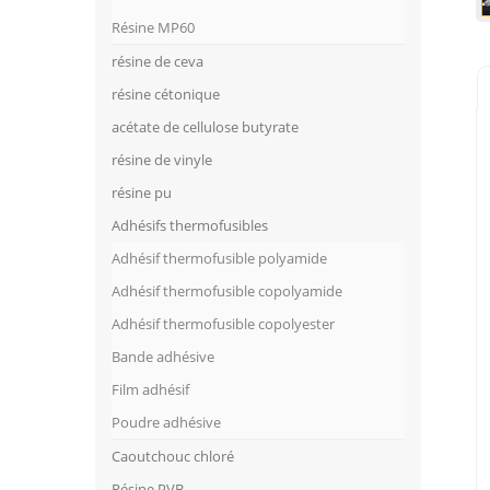
Résine MP60
résine de ceva
résine cétonique
acétate de cellulose butyrate
résine de vinyle
résine pu
Adhésifs thermofusibles
Adhésif thermofusible polyamide
Adhésif thermofusible copolyamide
Adhésif thermofusible copolyester
Bande adhésive
Film adhésif
Poudre adhésive
Caoutchouc chloré
Résine PVB