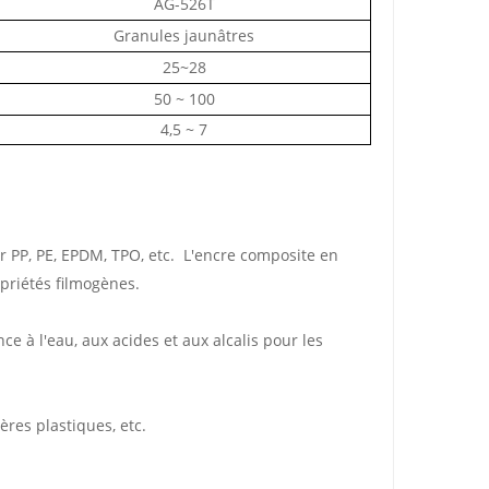
AG-526T
Granules jaunâtres
25~28
50 ~ 100
4,5 ~ 7
ur PP, PE, EPDM, TPO, etc.
L'encre composite en
priétés filmogènes.
nce à l'eau, aux acides et aux alcalis pour les
ères plastiques, etc.