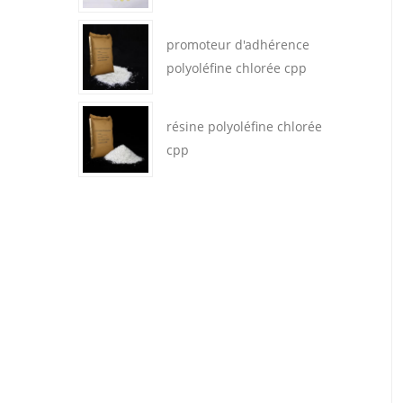
promoteur d'adhérence
polyoléfine chlorée cpp
résine polyoléfine chlorée
cpp