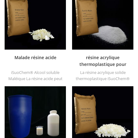
tels que DT610, DT610A,
l'ester, etc.
DT610H et dt6245
Malade résine acide
résine acrylique
thermoplastique pour
encre
iSuoChem® Alcool soluble
La résine acrylique solide
Maléique La résine acide peut
thermoplastique iSuoChem®
être dissoute dans un solvant
est principalement utilisée
mélangé de toluène et
pour les encres d'impression
d'alcool ou alcoolique solvant.
à solvant, les vernis, les
Il offre une brillance longue et
peintures plastiques, les
rapide Séchage.
peintures pour conteneurs,
etc