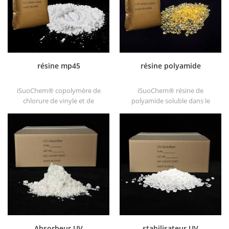
résine mp45
résine polyamide
iSuoChem® copolymère de
iSuoChem® résine de
chlorure de vinyle et de
polyamide soluble dans le
vinylisobutyléther, également
benzène de gros dans
appelé mp45 résine. C'est un
différents types, tels que
bon type de liant chloré et
dt501, dt501h, dt508, dt588 et
développé pour l'encre
dt556 .
d'imprimerie et les peintures
anticorrosives épaisses.
Absorbeur UV
stabilisateur UV