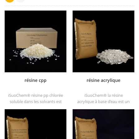
résine cpp
résine acrylique
iSuoChem® résine pp chlorée
iSuoChem® la résine
soluble dans les solvants est
acrylique à base d’eau est un
un promoteur d'adhérence de
solide transparent de
polypropylène chloré soluble
excellents brillants, résistance
dans les solvants substrats de
à l'abrasion, bonne solubilité,
polyoléfine.
transparence élevée, bonne
imprimabilité et bonne
transitivité.