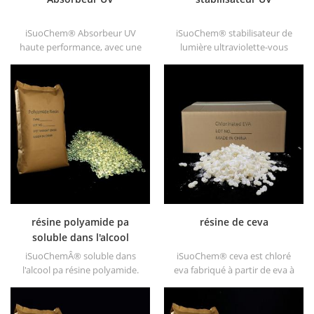
iSuoChem® Absorbeur UV
iSuoChem® stabilisateur de
haute performance, avec une
lumière ultraviolette-vous
bonne compatibilité, une
pouvez trouver différents
faible volatilité, une bonne
forme physique, telle que
absorption UV, convient aux
liquide, poudre, granules et
ordinateurs, animaux de
granule de corse.
compagnie, pom, polyamides,
ppe, fibres thermoplastiques
pu et pu, etc.
résine polyamide pa
résine de ceva
soluble dans l'alcool
iSuoChemÂ® soluble dans
iSuoChem® ceva est chloré
l'alcool pa résine polyamide.
eva fabriqué à partir de eva à
nous pouvons fournir des
travers modification. il peut
résines pa solubles dans
être dissous dans un solvant
l'alcool de différents types,
organique comme le toluène,