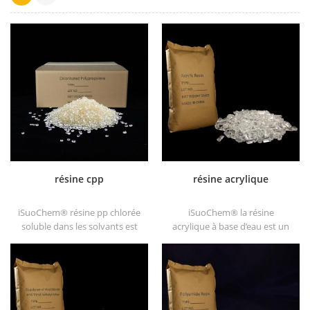
résine cpp
résine acrylique
iSuoChem® résine pp chlorée
iSuoChem® la résine
soluble dans les solvants est
acrylique à base d’eau est un
un promoteur d'adhérence de
solide transparent de
polypropylène chloré soluble
excellents brillants, résistance
dans les solvants substrats de
à l'abrasion, bonne solubilité,
polyoléfine.
transparence élevée, bonne
imprimabilité et bonne
transitivité.