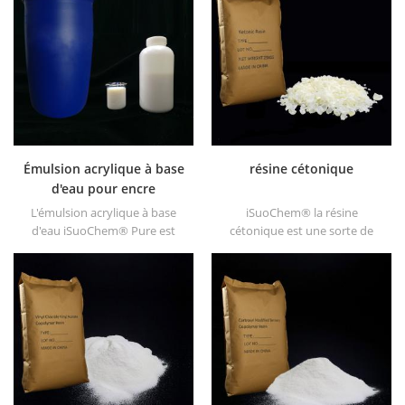
Il offre une brillance longue et
peintures plastiques, les
rapide Séchage.
peintures pour conteneurs,
etc
Émulsion acrylique à base
résine cétonique
d'eau pour encre
L'émulsion acrylique à base
iSuoChem® la résine
d'eau iSuoChem® Pure est
cétonique est une sorte de
exempte d'APEO qui est
résine dure à haute stabilité
principalement utilisé pour
photo. ses non toxique et de
l'encre et l'OPV, l'apprêt UV et
couleur claire. et il est soluble
l'encre plastique.
dans tous les solvants utilisés
dans l'industrie du
revêtement, à l'exception de
l'alcane gras et de l'eau.