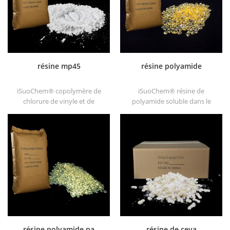
résine mp45
résine polyamide
iSuoChem® copolymère de
iSuoChem® résine de
chlorure de vinyle et de
polyamide soluble dans le
vinylisobutyléther, également
benzène de gros dans
appelé mp45 résine. C'est un
différents types, tels que
bon type de liant chloré et
dt501, dt501h, dt508, dt588 et
développé pour l'encre
dt556 .
d'imprimerie et les peintures
anticorrosives épaisses.
résine polyamide pa
résine de ceva