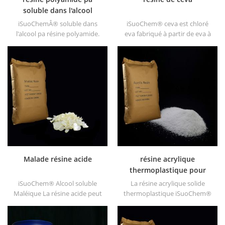
soluble dans l'alcool
iSuoChemÂ® soluble dans
iSuoChem® ceva est chloré
l'alcool pa résine polyamide.
eva fabriqué à partir de eva à
nous pouvons fournir des
travers modification. il peut
résines pa solubles dans
être dissous dans un solvant
l'alcool de différents types,
organique comme le toluène,
tels que DT610, DT610A,
l'ester, etc.
DT610H et dt6245
Malade résine acide
résine acrylique
thermoplastique pour
encre
iSuoChem® Alcool soluble
La résine acrylique solide
Maléique La résine acide peut
thermoplastique iSuoChem®
être dissoute dans un solvant
est principalement utilisée
mélangé de toluène et
pour les encres d'impression
d'alcool ou alcoolique solvant.
à solvant, les vernis, les