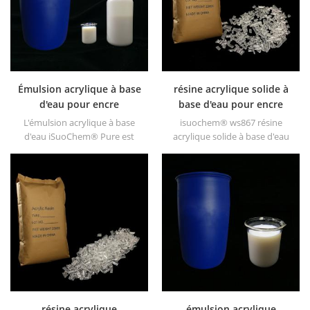
Émulsion acrylique à base
résine acrylique solide à
d'eau pour encre
base d'eau pour encre
d'imprimerie
L'émulsion acrylique à base
isuochem® ws867 résine
d'eau iSuoChem® Pure est
acrylique solide à base d'eau
exempte d'APEO qui est
est un solide transparent
principalement utilisé pour
d'excellentes brillances,
l'encre et l'OPV, l'apprêt UV et
résistance à l'abrasion, bonne
l'encre plastique.
solubilité, haute
transparence, bonne
imprimabilité et bonne
transitivité.
résine acrylique
émulsion acrylique