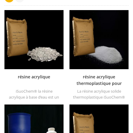
résine acrylique
résine acrylique
thermoplastique pour
encre
iSuoChem® la résine
La résine acrylique solide
acrylique à base d’eau est un
thermoplastique iSuoChem®
solide transparent de
est principalement utilisée
excellents brillants, résistance
pour les encres d'impression
à l'abrasion, bonne solubilité,
à solvant, les vernis, les
transparence élevée, bonne
peintures plastiques, les
imprimabilité et bonne
peintures pour conteneurs,
transitivité.
etc