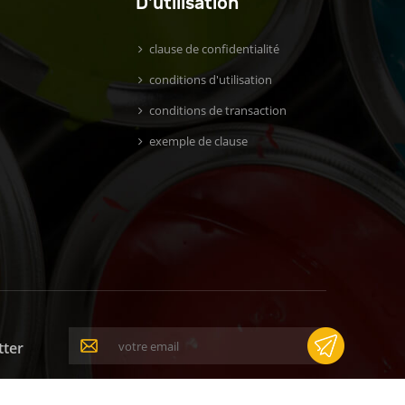
D'utilisation
clause de confidentialité
conditions d'utilisation
conditions de transaction
exemple de clause
tter