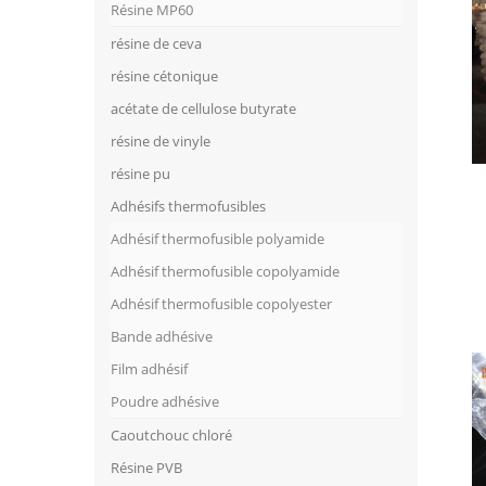
Résine MP60
résine de ceva
résine cétonique
acétate de cellulose butyrate
résine de vinyle
résine pu
Adhésifs thermofusibles
Adhésif thermofusible polyamide
Adhésif thermofusible copolyamide
Adhésif thermofusible copolyester
Bande adhésive
Film adhésif
Poudre adhésive
Caoutchouc chloré
Résine PVB