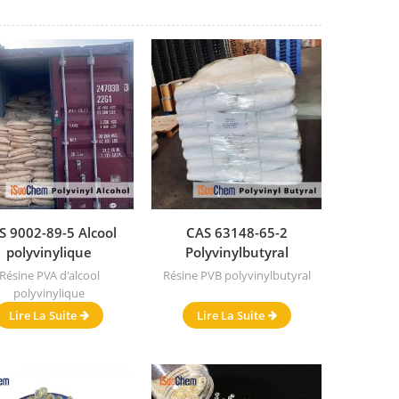
S 9002-89-5 Alcool
CAS 63148-65-2
polyvinylique
Polyvinylbutyral
Résine PVA d'alcool
Résine PVB polyvinylbutyral
polyvinylique
Lire La Suite
Lire La Suite