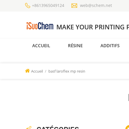
+8613965049124
web@schem.net
ACCUEIL
RÉSINE
ADDITIFS
Accueil
/
basf laroflex mp resin