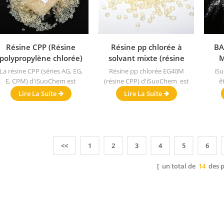
Résine CPP (Résine
Résine pp chlorée à
BA
polypropylène chlorée)
solvant mixte (résine
M
CPP) pour stratification
alt
La résine CPP (séries AG, EG,
Résine pp chlorée EG40M
iS
à sec
E, CPM) d'iSuoChem est
(résine CPP) d'iSuoChem est
ê
équivalente à Superchlon,
l'équivalent de Superchlon,
alte
Lire La Suite
Lire La Suite
Hardlen, Toyobo et d'autres
Hardlen, Toyobo et d'autres
marques mondiales.
marques mondiales.
<<
1
2
3
4
5
6
[ un total de
14
des p