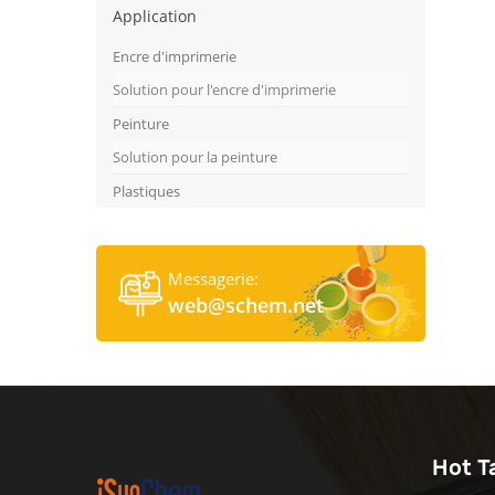
Application
Encre d'imprimerie
Solution pour l'encre d'imprimerie
Peinture
Solution pour la peinture
Plastiques
Messagerie:
web@schem.net
Hot T