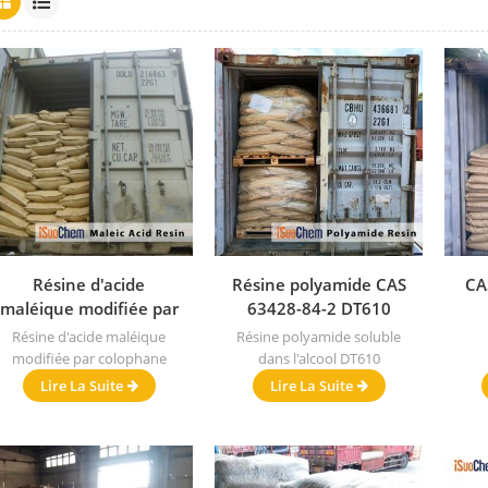
Résine d'acide
Résine polyamide CAS
CA
maléique modifiée par
63428-84-2 DT610
colophane CAS 94581-
Résine d'acide maléique
Résine polyamide soluble
16-5
modifiée par colophane
dans l'alcool DT610
Lire La Suite
Lire La Suite