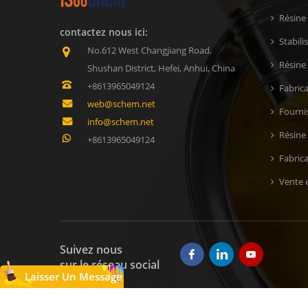
Résine
contactez nous ici:
Stabil
No.612 West Changjiang Road,
Résine 
Shushan District, Hefei, Anhui, China
+8613965049124
Fabric
web@schem.net
Fournis
info@schem.net
Résine
+8613965049124
Fabric
Vente e
Suivez nous
sur le réseau social
Laisser Un Message