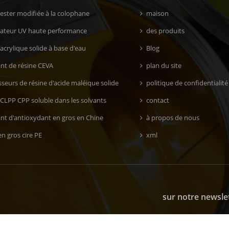
 ester modifiée à la colophane
maison
isateur UV haute performance
des produits
acrylique solide à base d'eau
Blog
ant de résine CEVA
plan du site
seurs de résine d'acide maléique solide
politique de confidentialité
 CLPP CPP soluble dans les solvants
contact
ant d'antioxydant en gros en Chine
à propos de nous
n gros cire PE
xml
sur notre newsle