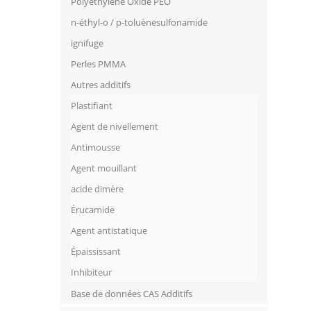
Polyethylene Oxide PEO
n-éthyl-o / p-toluènesulfonamide
ignifuge
Perles PMMA
Autres additifs
Plastifiant
Agent de nivellement
Antimousse
Agent mouillant
acide dimère
Érucamide
Agent antistatique
Épaississant
Inhibiteur
Base de données CAS Additifs