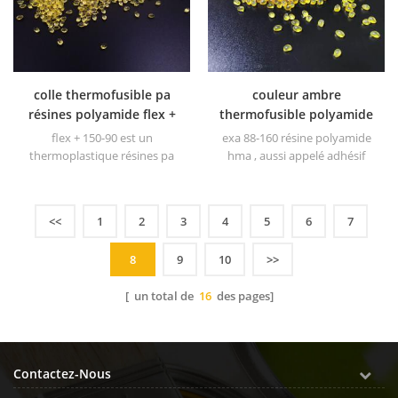
résistance à haute
température .
colle thermofusible pa
couleur ambre
résines polyamide flex +
thermofusible polyamide
150-90 pour connecteurs
hma hmpa résine
flex + 150-90 est un
exa 88-160 résine polyamide
et câbles
granulaire exa 88-160
thermoplastique résines pa
hma , aussi appelé adhésif
pour l'assemblage
thermofusibles (adhésif
thermofusible . il est 100%
polyamide thermofusible) à
solide et soluble dans les
base d'acides dimères.
solvants organiques.
<<
1
2
3
4
5
6
7
8
9
10
>>
[ un total de
16
des pages]
Contactez-Nous