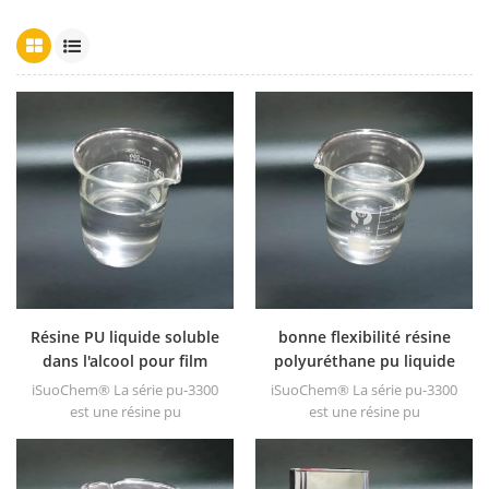
Résine PU liquide soluble
bonne flexibilité résine
dans l'alcool pour film
polyuréthane pu liquide
d'emballage
pour film composite
iSuoChem® La série pu-3300
iSuoChem® La série pu-3300
est une résine pu
est une résine pu
thermoplastique de haut
thermoplastique de haut
poids moléculaire. il ne
poids moléculaire. La résine
contient ni solvant
pu-300series pu est